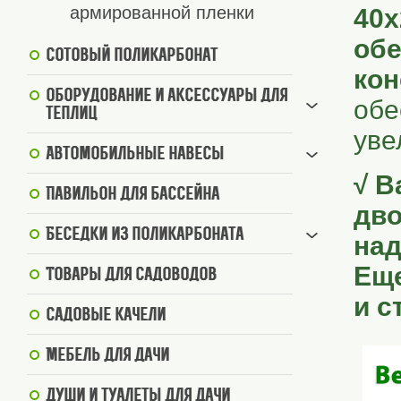
армированной пленки
40х
обе
Сотовый поликарбонат
кон
Оборудование и аксессуары для
обе
теплиц
уве
Автомобильные навесы
√ В
Павильон для бассейна
дво
Беседки из поликарбоната
над
Еще
Товары для садоводов
и с
Садовые качели
Мебель для дачи
Души и туалеты для дачи