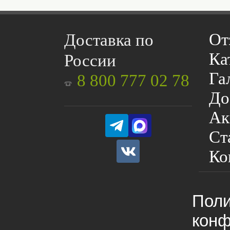
От
Доставка по
Ка
России
Га
8 800 777 02 78
До
Ак
Ст
Ко
Поли
конф