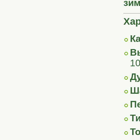
зим
Хар
К
В
10
Ду
Ш
П
Т
Т