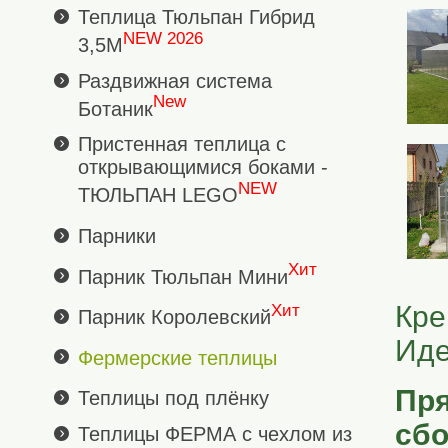
Теплица Тюльпан Гибрид
NEW 2026
3,5М
Раздвижная система
New
Ботаник
Пристенная теплица с
открывающимися боками -
NEW
ТЮЛЬПАН LEGO
Парники
Хит
Парник Тюльпан Мини
Кре
Хит
Парник Королевский
Иде
Фермерские теплицы
Пря
Теплицы под плёнку
сбо
Теплицы ФЕРМА с чехлом из