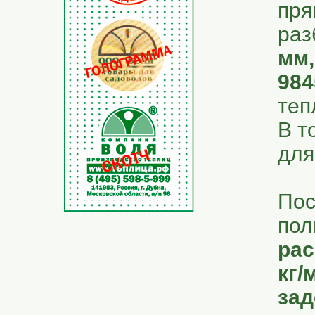
пря
раз
мм,
984
теп
В т
для
Пос
пол
рас
кг/
зад