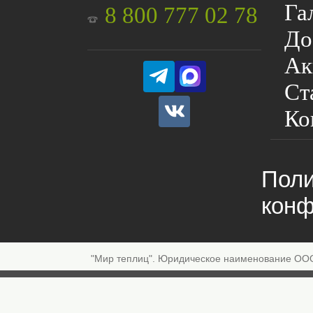
Га
8 800 777 02 78
До
Ак
Ст
Ко
Поли
конф
"Мир теплиц". Юридическое наименование ОО