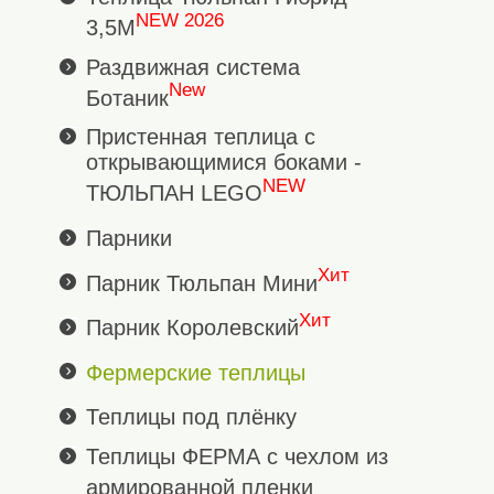
NEW 2026
3,5М
Раздвижная система
New
Ботаник
Пристенная теплица с
открывающимися боками -
NEW
ТЮЛЬПАН LEGO
Парники
Хит
Парник Тюльпан Мини
Хит
Парник Королевский
Фермерские теплицы
Теплицы под плёнку
Теплицы ФЕРМА с чехлом из
армированной пленки