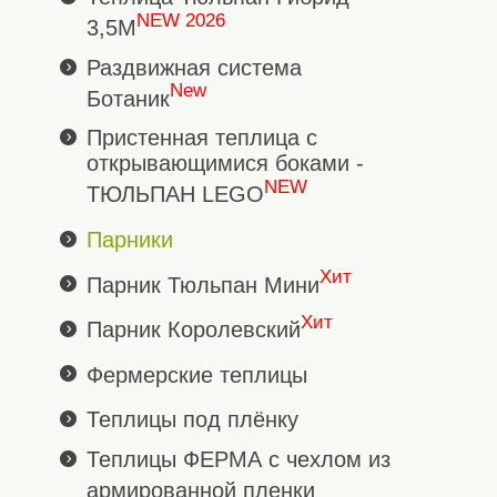
NEW 2026
3,5М
Раздвижная система
New
Ботаник
Пристенная теплица с
открывающимися боками -
NEW
ТЮЛЬПАН LEGO
Парники
Хит
Парник Тюльпан Мини
Хит
Парник Королевский
Фермерские теплицы
Теплицы под плёнку
Теплицы ФЕРМА с чехлом из
армированной пленки