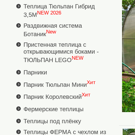
Теплица Тюльпан Гибрид
NEW 2026
3,5М
Раздвижная система
New
Ботаник
Пристенная теплица с
открывающимися боками -
NEW
ТЮЛЬПАН LEGO
Парники
Хит
Парник Тюльпан Мини
Хит
Парник Королевский
Фермерские теплицы
Теплицы под плёнку
Теплицы ФЕРМА с чехлом из