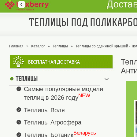
Теплицы под поликарбо
Главная
»
Каталог
»
Теплицы
»
Теплицы со сдвижной крышей - Т
Теп
Ант
Теплицы
Самые популярные модели
NEW
теплиц в 2026 году
Теплицы Воля
Теплицы Агросфера
Беларусь
Теплицы Ботаник