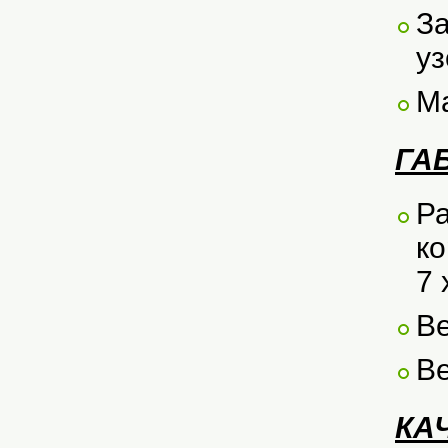
За
уз
Ма
ГА
Ра
ко
7 
Ве
Ве
КА