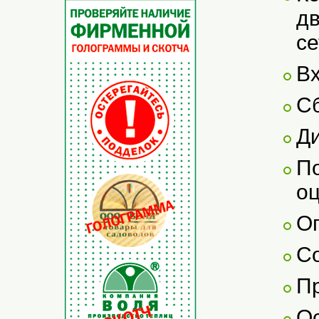
дв
се
Вх
С
Ди
П
оц
О
Со
Пр
Ос