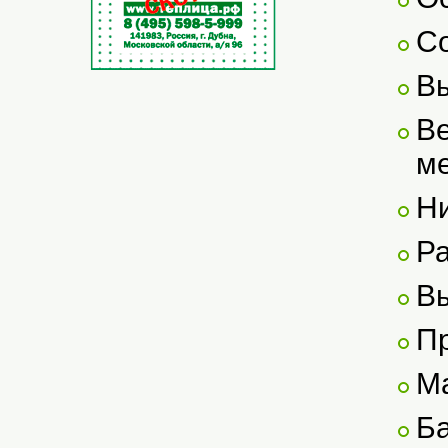
Со
Вы
Ве
м
Н
Р
Вы
П
М
Б