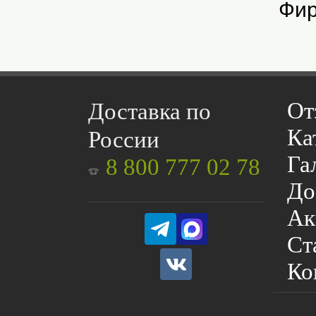
Фир
От
Доставка по
Ка
России
Га
8 800 777 02 78
До
Ак
Ст
Ко