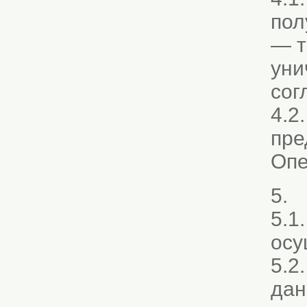
пол
— т
уни
сог
4.2
пре
Опе
5. 
5.1
осу
5.2
дан