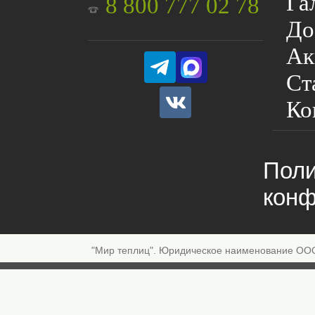
Га
8 800 777 02 78
До
Ак
Ст
Ко
Поли
конф
"Мир теплиц". Юридическое наименование ОО