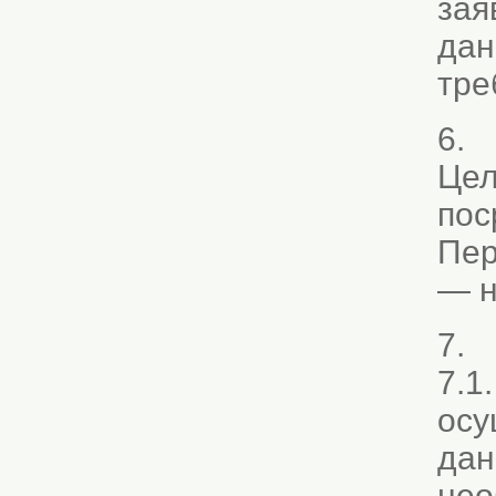
зая
дан
тре
6. 
Цел
пос
Пер
— н
7. 
7.1
осу
дан
нео