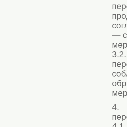
пер
про
сог
— с
мер
3.2
пер
соб
обр
мер
4. 
пер
4.1