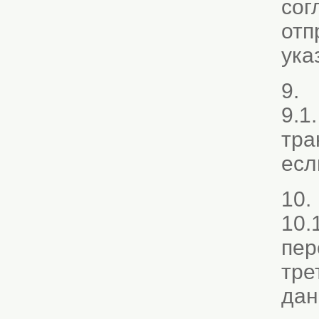
сог
отп
ука
9. 
9.1
тра
есл
10.
10.
пер
тре
дан