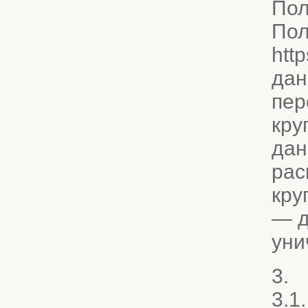
Пол
Пол
htt
дан
пер
кру
дан
рас
кру
— д
уни
3. 
3.1