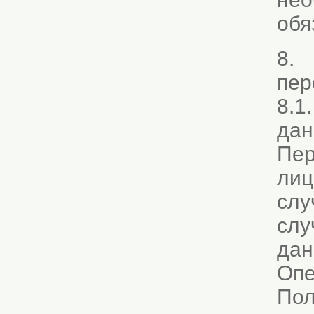
обя
8. 
пер
8.1
дан
Пер
лиц
слу
слу
дан
Опе
Пол