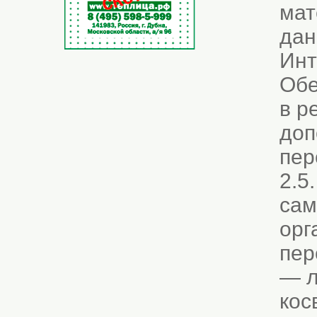
мат
дан
Инт
Обе
в р
доп
пер
2.5
сам
орг
пер
— л
кос