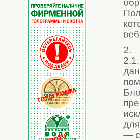
обр
Пол
кот
веб-
2. 
2.1
дан
пом
Бло
пре
иск
для
— с