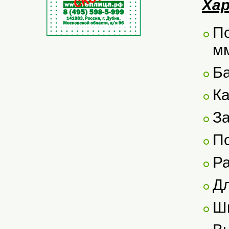
Ха
По
м
Ба
Ка
За
По
Р
Дл
Ш