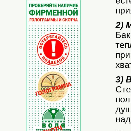
ест
при
2) 
Бак
теп
при
хва
3) 
Сте
пол
душ
над