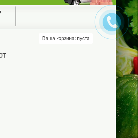
у
Ваша корзина:
пуста
рт