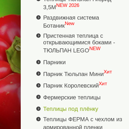
NEW 2026
3,5М
Раздвижная система
New
Ботаник
Пристенная теплица с
открывающимися боками -
NEW
ТЮЛЬПАН LEGO
Парники
Хит
Парник Тюльпан Мини
Хит
Парник Королевский
Фермерские теплицы
Теплицы под плёнку
Теплицы ФЕРМА с чехлом из
армированной пленки