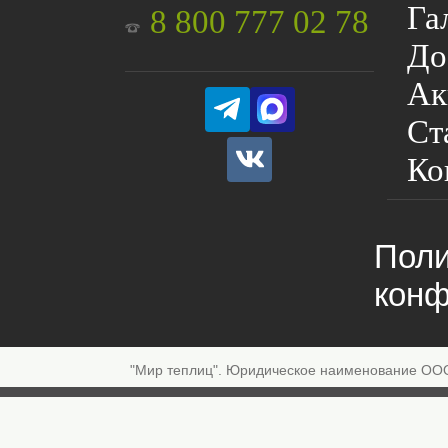
Га
8 800 777 02 78
До
Ак
Ст
Ко
Поли
конф
"Мир теплиц". Юридическое наименование ОО