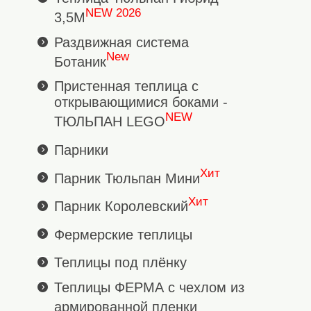
NEW 2026
3,5М
Раздвижная система
New
Ботаник
Пристенная теплица с
открывающимися боками -
NEW
ТЮЛЬПАН LEGO
Парники
Хит
Парник Тюльпан Мини
Хит
Парник Королевский
Фермерские теплицы
Теплицы под плёнку
Теплицы ФЕРМА с чехлом из
армированной пленки