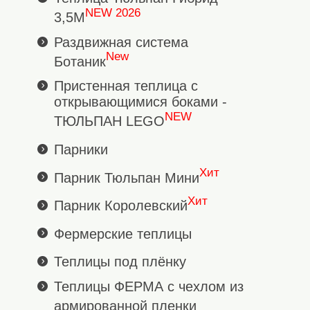
NEW 2026
3,5М
Раздвижная система
New
Ботаник
Пристенная теплица с
открывающимися боками -
NEW
ТЮЛЬПАН LEGO
Парники
Хит
Парник Тюльпан Мини
Хит
Парник Королевский
Фермерские теплицы
Теплицы под плёнку
Теплицы ФЕРМА с чехлом из
армированной пленки