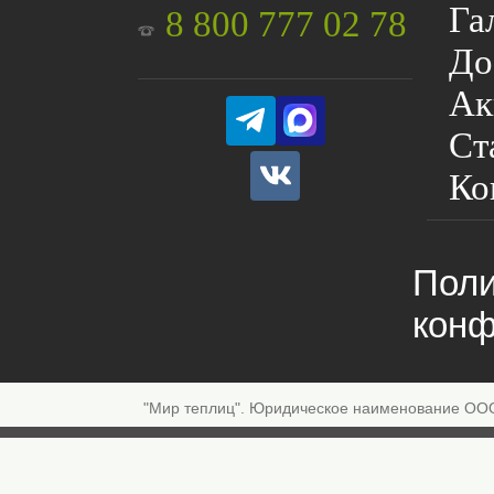
Га
8 800 777 02 78
До
Ак
Ст
Ко
Поли
конф
"Мир теплиц". Юридическое наименование ОО